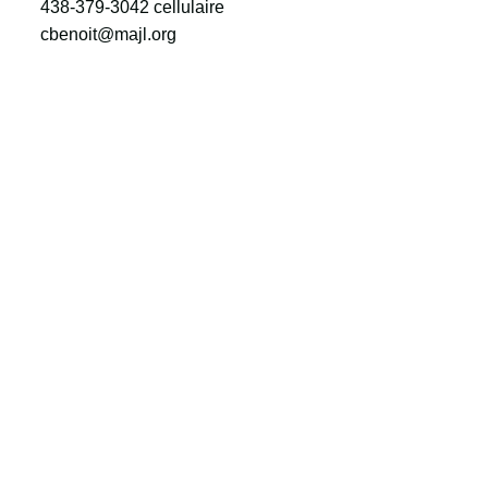
438-379-3042
cellulaire
cbenoit@majl.org