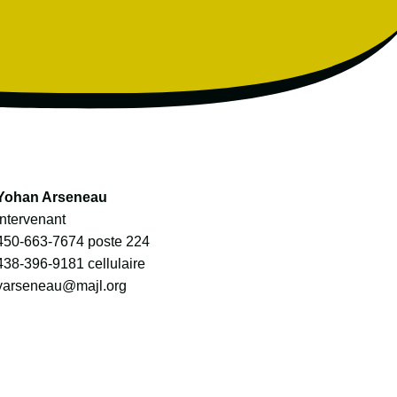
Yohan Arseneau
Intervenant
450-663-7674
poste 224
438-396-9181
cellulaire
yarseneau@majl.org