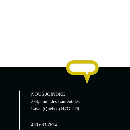
Poing Final
NOUS JOINDRE
234, boul. des Laurentides
Laval (Québec) H7G 2T6
450 663-7674