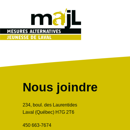
Skip
to
content
Nous joindre
234, boul. des Laurentides
Laval (Québec) H7G 2T6
450 663-7674